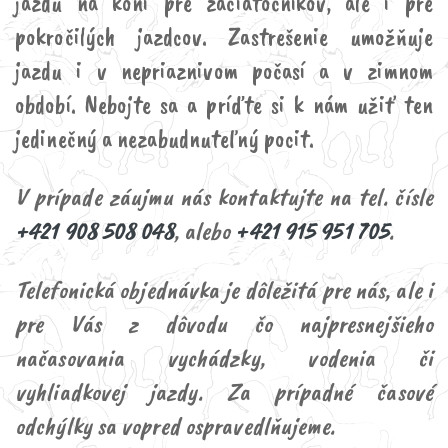
jazdu na koni pre začiatočníkov, ale i pre
pokročilých jazdcov. Zastrešenie umožňuje
jazdu i v nepriaznivom počasí a v zimnom
období. Nebojte sa a príďte si k nám užiť ten
jedinečný a nezabudnuteľný pocit.
V prípade záujmu nás kontaktujte na tel. čísle
+421 908 508 048
, alebo
+421 915 951 705
.
Telefonická objednávka je dôležitá pre nás, ale i
pre Vás z dôvodu čo najpresnejšieho
načasovania vychádzky, vodenia či
vyhliadkovej jazdy. Za prípadné časové
odchýlky sa vopred ospravedlňujeme.