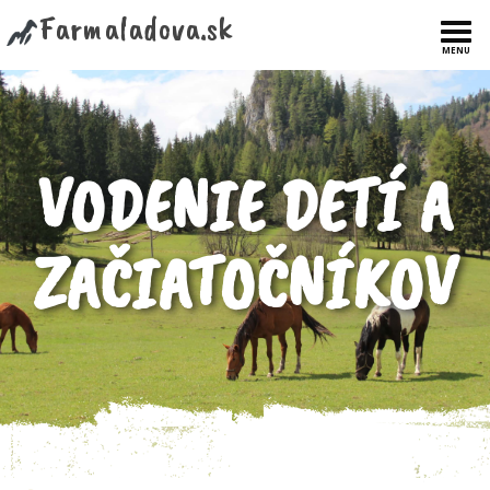
Farmaladova.sk
Togg
MENU
navi
VODENIE DETÍ A
ZAČIATOČNÍKOV